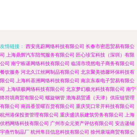
友情链接：
西安兆蔚网络科技有限公司
长春市密思贸易有限公
司
上海鼎辉汽车陪驾服务有限公司
匠心珍宝科技（深圳）有限
公司
南宁栋谌网络科技有限公司
临清市境然电子商务有限公司
餐饮服务
河北久江丝网制品有限公司
北京聚美德馨环保科技有
限公司
上海科基洲网络科技有限公司
南京东泰电子贸易有限公
司
上海镁极网络科技有限公司
北京梦幻极光科技有限公司
南宁
终符填商贸有限公司
螺旋钢管
渤海易贸通（天津）供应链管理
有限公司
南昌香景曜百货有限公司
重庆笑口常开科技有限公司
杭州港保投资管理有限公司
重庆盛洪辰建筑劳务有限公司
上海
伏档网络科技有限公司
广州市众元资产评估有限公司
安吉递铺
宇燕竹制品厂
杭州隼目信息科技有限公司
徐州康瑞商贸有限公