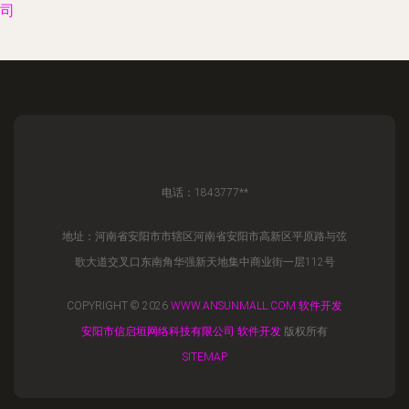
司
电话：1843777**
地址：河南省安阳市市辖区河南省安阳市高新区平原路与弦
歌大道交叉口东南角华强新天地集中商业街一层112号
COPYRIGHT © 2026
WWW.ANSUNMALL.COM
软件开发
安阳市信启垣网络科技有限公司
软件开发
版权所有
SITEMAP