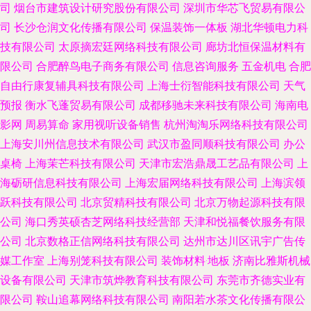
司
烟台市建筑设计研究股份有限公司
深圳市华芯飞贸易有限公
司
长沙仓润文化传播有限公司
保温装饰一体板
湖北华顿电力科
技有限公司
太原摘宏廷网络科技有限公司
廊坊北恒保温材料有
限公司
合肥醉鸟电子商务有限公司
信息咨询服务
五金机电
合肥
自由行康复辅具科技有限公司
上海士衍智能科技有限公司
天气
预报
衡水飞蓬贸易有限公司
成都移驰未来科技有限公司
海南电
影网
周易算命
家用视听设备销售
杭州淘淘乐网络科技有限公司
上海安川州信息技术有限公司
武汉市盈同顺科技有限公司
办公
桌椅
上海茉芒科技有限公司
天津市宏浩鼎晟工艺品有限公司
上
海砺研信息科技有限公司
上海宏届网络科技有限公司
上海滨领
跃科技有限公司
北京贸精科技有限公司
北京万物起源科技有限
公司
海口秀英硕杏芝网络科技经营部
天津和悦福餐饮服务有限
公司
北京数格正信网络科技有限公司
达州市达川区讯宇广告传
媒工作室
上海别笼科技有限公司
装饰材料·地板
济南比雅斯机械
设备有限公司
天津市筑烨教育科技有限公司
东莞市齐德实业有
限公司
鞍山追幕网络科技有限公司
南阳若水茶文化传播有限公